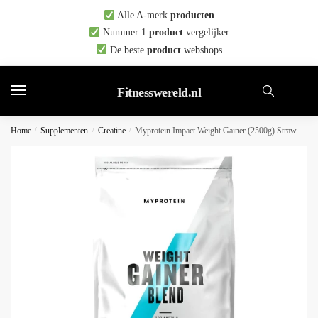
Skip
Skip
Alle A-merk
producten
to
to
Nummer 1
product
vergelijker
navigation
content
De beste
product
webshops
Fitnesswereld.nl
Home
/
Supplementen
/
Creatine
/
Myprotein Impact Weight Gainer (2500g) Strawberry – Gewichtstoename – Zonder Creatine