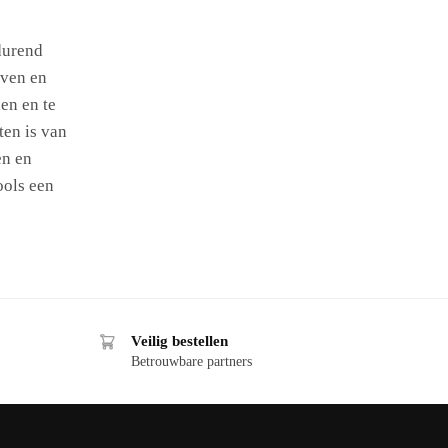
durend
jven en
den en te
ten is van
en en
ools een
Veilig bestellen
Betrouwbare partners