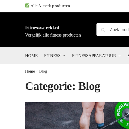
Skip
Skip
Alle A-merk
producten
to
to
navigation
content
Zoeken
Zoeken
Fitnesswereld.nl
naar:
Vergelijk alle fitness producten
HOME
FITNESS
FITNESSAPPARATUUR
Home
/
Blog
Categorie:
Blog