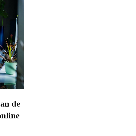
van de
online