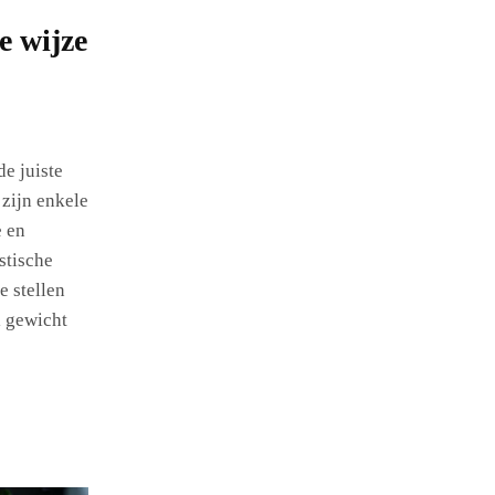
e wijze
de juiste
 zijn enkele
e en
stische
e stellen
l gewicht