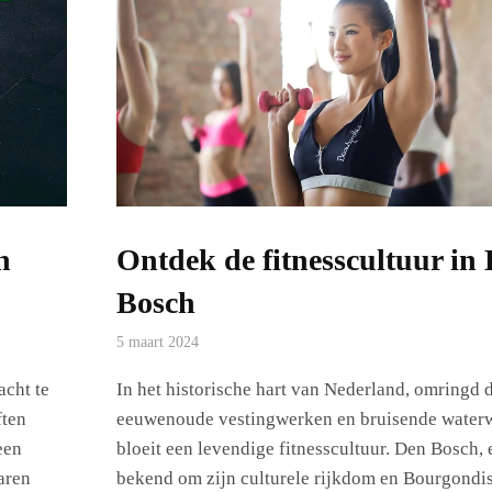
n
Ontdek de fitnesscultuur in
Bosch
5 maart 2024
acht te
In het historische hart van Nederland, omringd 
ften
eeuwenoude vestingwerken en bruisende water
een
bloeit een levendige fitnesscultuur. Den Bosch, 
aren
bekend om zijn culturele rijkdom en Bourgondi