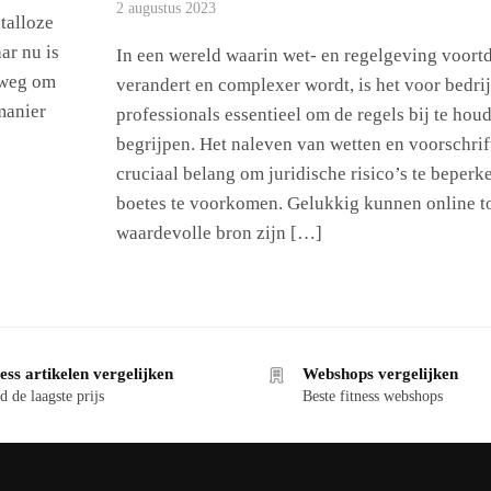
2 augustus 2023
 talloze
ar nu is
In een wereld waarin wet- en regelgeving voort
 weg om
verandert en complexer wordt, is het voor bedri
manier
professionals essentieel om de regels bij te hou
begrijpen. Het naleven van wetten en voorschrif
cruciaal belang om juridische risico’s te beperk
boetes te voorkomen. Gelukkig kunnen online t
waardevolle bron zijn […]
ess artikelen vergelijken
Webshops vergelijken
d de laagste prijs
Beste fitness webshops