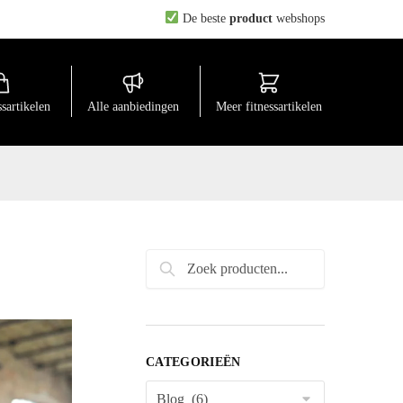
De beste
product
webshops
ssartikelen
Alle aanbiedingen
Meer fitnessartikelen
Zoeken
naar:
CATEGORIEËN
Categorieën