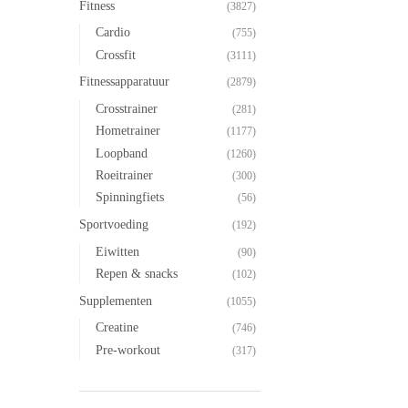
Fitness
(3827)
Cardio
(755)
Crossfit
(3111)
Fitnessapparatuur
(2879)
Crosstrainer
(281)
Hometrainer
(1177)
Loopband
(1260)
Roeitrainer
(300)
Spinningfiets
(56)
Sportvoeding
(192)
Eiwitten
(90)
Repen & snacks
(102)
Supplementen
(1055)
Creatine
(746)
Pre-workout
(317)