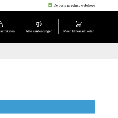
De beste
product
webshops
ssartikelen
Alle aanbiedingen
Meer fitnessartikelen