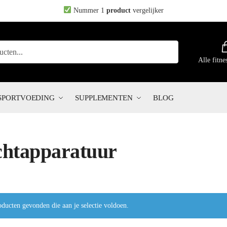
Nummer 1
product
vergelijker
Alle fitne
SPORTVOEDING
SUPPLEMENTEN
BLOG
htapparatuur
ducten gevonden die aan je selectie voldoen.