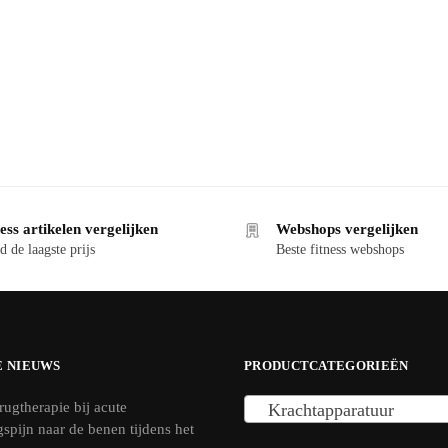
ess artikelen vergelijken
Webshops vergelijken
d de laagste prijs
Beste fitness webshops
E NIEUWS
PRODUCTCATEGORIEËN
rugtherapie bij acute
Krachtapparatuur
ngspijn naar de benen tijdens het