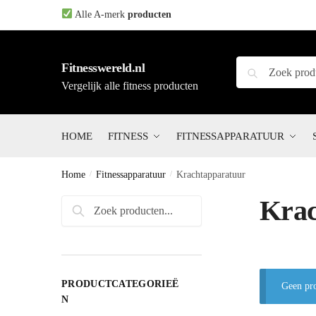
Skip
Skip
Alle A-merk
producten
to
to
navigation
content
Zoeken
Zoeken
Fitnesswereld.nl
naar:
Vergelijk alle fitness producten
HOME
FITNESS
FITNESSAPPARATUUR
Home
/
Fitnessapparatuur
/
Krachtapparatuur
Krac
Zoeken
Zoeken
naar:
PRODUCTCATEGORIEË
Geen pro
N