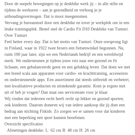
Door de soepele bewegingen op je deskbike werk jij – in alle stilte en
tijdens de werkuren – aan je gezondheid en verhoog je je
uithoudingsvermogen. Dat is mooi meegenomen.
Vervang je bureaustoel door een deskbike en tover je werkplek om in een
leuke trainingsplek. Bestel snel de Cardio Fit D10 Deskbike van Tunturi.
Over Tunturi
Feel better every day. Dat is het motto van Tunturi. Onze oorsprong ligt
in Finland, waar in 1922 twee broers een fietsenwinkel begonnen. Nu,
ruim 100 jaar later, zijn we een Nederlands bedrijf en een wereldwijd
merk. We ondersteunen je tijdens jouw reis naar een gezond en fit
lichaam, een gebalanceerde geest en een gelukkig leven. Dat doen we met
een breed scala aan apparaten voor cardio- en krachttraining, accessoires
en ondersteunende apps. Een assortiment dat steeds uitbreidt en verbetert,
met kwalitatieve producten en uitstekende garantie. Kom je ergens niet
uit of heb je vragen? Dan staat ons serviceteam voor je klaar.
Wij vinden dat iedereen recht heeft recht op lekker en gezond sporten,
ook kinderen. Daarom doneren wij van iedere aankoop die jij doet een
bedrag aan stichting Fitkids. Zo zorgen we er samen voor dat kinderen
met een beperking een sport kunnen beoefenen.
Overzicht specificaties
· Afmetingen deskbike: L: 62 cm B: 48 cm H: 26 cm