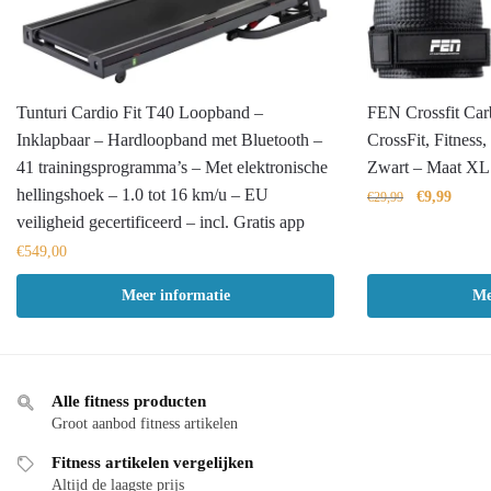
Tunturi Cardio Fit T40 Loopband –
FEN Crossfit Car
Inklapbaar – Hardloopband met Bluetooth –
CrossFit, Fitness
41 trainingsprogramma’s – Met elektronische
Zwart – Maat XL
hellingshoek – 1.0 tot 16 km/u – EU
Oorspronkel
Huidi
€
9,99
€
29,99
prijs
prijs
veiligheid gecertificeerd – incl. Gratis app
was:
is:
€
549,00
€29,99.
€9,99.
Meer informatie
Me
Alle fitness producten
Groot aanbod fitness artikelen
Fitness artikelen vergelijken
Altijd de laagste prijs