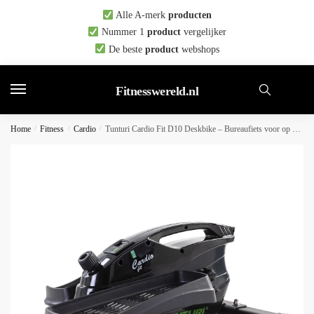
Skip
Skip
Alle A-merk
producten
to
to
Nummer 1
product
vergelijker
navigation
content
De beste
product
webshops
Fitnesswereld.nl
Home
/
Fitness
/
Cardio
/
Tunturi Cardio Fit D10 Deskbike – Bureaufiets voor op kantoor – Fietstrainer voor onder het bureau – Compact