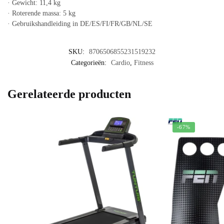
· Gewicht: 11,4 kg
· Roterende massa: 5 kg
· Gebruikshandleiding in DE/ES/FI/FR/GB/NL/SE
SKU:
8706506855231519232
Categorieën:
Cardio
,
Fitness
Gerelateerde producten
-67%