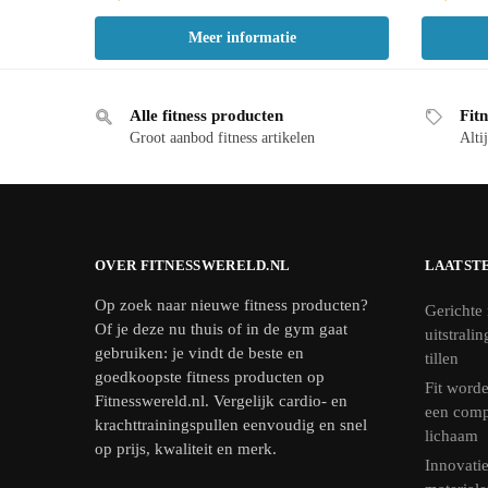
Meer informatie
Alle fitness producten
Fitn
Groot aanbod fitness artikelen
Altij
OVER FITNESSWERELD.NL
LAATST
Op zoek naar nieuwe fitness producten?
Gerichte 
Of je deze nu thuis of in de gym gaat
uitstrali
gebruiken: je vindt de beste en
tillen
goedkoopste fitness producten op
Fit worde
Fitnesswereld.nl. Vergelijk cardio- en
een comp
krachttrainingspullen eenvoudig en snel
lichaam
op prijs, kwaliteit en merk.
Innovatie