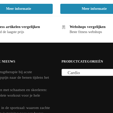
Meer informatie
Meer informatie
ess artikelen vergelijken
Webshops vergelijken
d de laagste prijs
Beste fitness webshops
E NIEUWS
PRODUCTCATEGORIEËN
rugtherapie bij acute
Cardio
ngspijn naar de benen tijdens het
n met schaatsen en skeeleren:
lete workout voor je hele
 in de sportzaal: waarom zachte