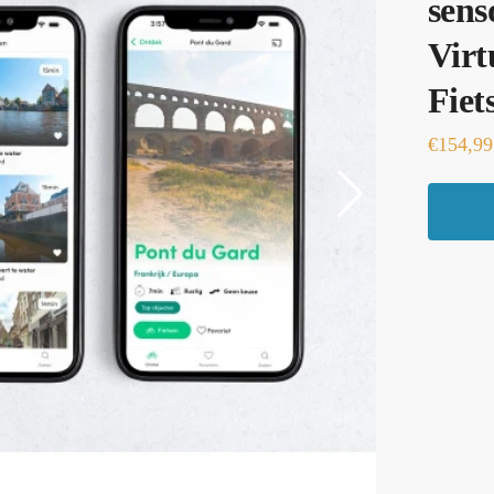
sens
Virt
Fiet
€
154,99