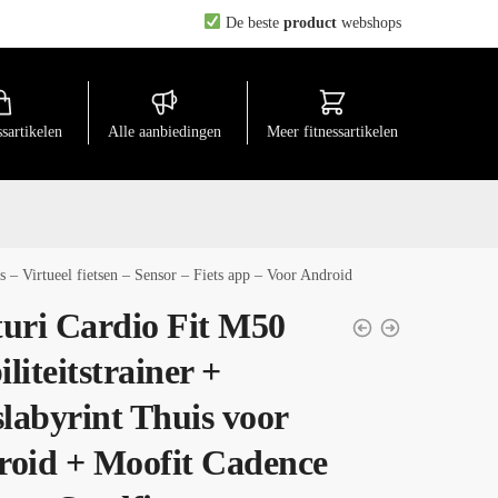
De beste
product
webshops
ssartikelen
Alle aanbiedingen
Meer fitnessartikelen
s – Virtueel fietsen – Sensor – Fiets app – Voor Android
uri Cardio Fit M50
liteitstrainer +
slabyrint Thuis voor
oid + Moofit Cadence