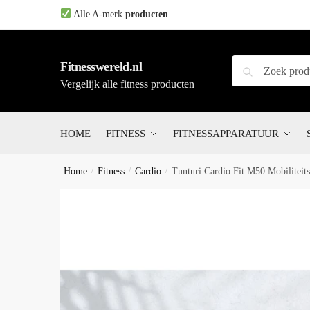
Skip
Skip
Alle A-merk
producten
to
to
navigation
content
Zoeken
Zoeken
Fitnesswereld.nl
naar:
Vergelijk alle fitness producten
HOME
FITNESS
FITNESSAPPARATUUR
Home
/
Fitness
/
Cardio
/
Tunturi Cardio Fit M50 Mobiliteits