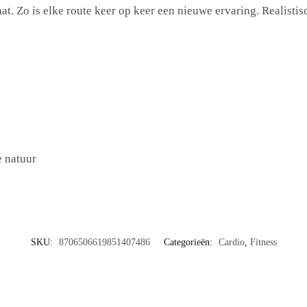
fslaat. Zo is elke route keer op keer een nieuwe ervaring. Reali
e natuur
SKU:
8706506619851407486
Categorieën:
Cardio
,
Fitness