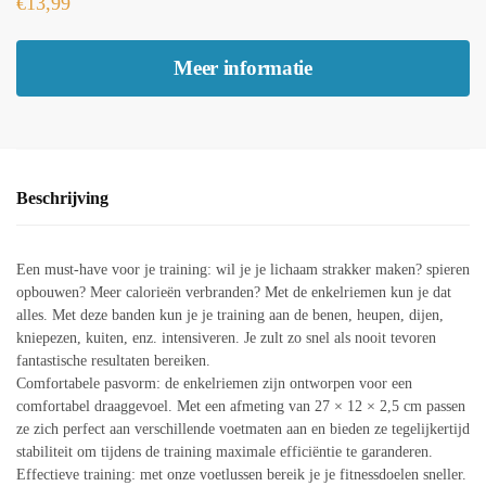
€
13,99
Meer informatie
Beschrijving
Een must-have voor je training: wil je je lichaam strakker maken? spieren
opbouwen? Meer calorieën verbranden? Met de enkelriemen kun je dat
alles. Met deze banden kun je je training aan de benen, heupen, dijen,
kniepezen, kuiten, enz. intensiveren. Je zult zo snel als nooit tevoren
fantastische resultaten bereiken.
Comfortabele pasvorm: de enkelriemen zijn ontworpen voor een
comfortabel draaggevoel. Met een afmeting van 27 × 12 × 2,5 cm passen
ze zich perfect aan verschillende voetmaten aan en bieden ze tegelijkertijd
stabiliteit om tijdens de training maximale efficiëntie te garanderen.
Effectieve training: met onze voetlussen bereik je je fitnessdoelen sneller.