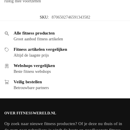
rustig mee voortzetten
SKU:
8706502746591343582
Alle fitness producten
Groot aanbod fitness artikelen
Fitness artikelen vergelijken
Altijd de laagste prijs
Webshops vergelijken
Beste fitness webshops
Veilig bestellen
Betrouwbare partners
OVER FITNESSWERELD.NL
Op zoek naar nieuwe fitness producten? Of je deze nu thuis of in
de gym gaat gebruiken: je vindt de beste en goedkoopste fitness