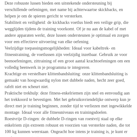
Deze robuuste lussen bieden een uitstekende ondersteuning bij
verschillende oefeningen, met name bij achterwaartse skickbacks, en
helpen je om de spieren gericht te versterken.
Stabiliteit en veiligheid: de kickbacks voetlus biedt een veilige grip, die
wegglijden tijdens de training voorkomt. Of je nu aan de kabel of met
andere apparaten werkt, deze lussen ondersteunen je optimaal en zorgen
voor een effectieve uitvoering van elke oefening.
Veelzijdige toepassingsmogelijkheden: Ideaal voor kabeltrek- en
fitnesstraining, de voetlussen zijn veelzijdig inzetbaar. Gebruik ze voor
beenoefeningen, zittraining of een groot aantal krachtoefeningen om een
volledig beenwerk in je programma te integreren.
Krachtige en verstelbare klittenbandsluiting: onze klittenbandsluiting is
gemaakt van hoogwaardig nylon met dubbele naden, hecht zeer goed,
rafelt niet en scheurt niet.
Praktische trekhulp: deze fitness-enkelriemen zijn snel en eenvoudig aan
het trekkoord te bevestigen. Met het gebruiksvriendelijke ontwerp kun je
direct met je training beginnen, zonder tijd te verliezen met ingewikkelde
montage. Ideaal voor alle fitnessniveaus en trainingsdoelen.
Roestvrije D-ringen: de dubbele D-ringen van roestvrij staal op elke
enkelriem zijn extreem robuust en voorzien van versterkte naden, die tot
100 kg kunnen weerstaan. Ongeacht hoe intens je training is, je kunt er