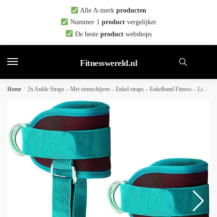
Skip
Skip
Alle A-merk
producten
to
to
Nummer 1
product
vergelijker
navigation
content
De beste
product
webshops
Fitnesswereld.nl
Home
/
2x Ankle Straps – Met riemschijven – Enkel straps – Enkelband Fitness – Lifting Straps – Enkelbandje – Ankle Cuff Strap – Voetlussen – Sport Beenband Straps – Kabelmachine – Sport Beenband Straps voor Fitness – Krachttraining – Verstelbaar – Groen