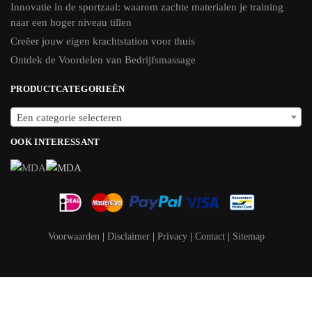
Innovatie in de sportzaal: waarom zachte materialen je training
naar een hoger niveau tillen
Creëer jouw eigen krachtstation voor thuis
Ontdek de Voordelen van Bedrijfsmassage
PRODUCTCATEGORIEËN
Een categorie selecteren
OOK INTERESSANT
Voorwaarden
|
Disclaimer
|
Privacy
|
Contact
|
Sitemap