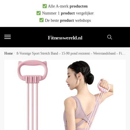
Skip
Skip
Alle A-merk
producten
to
to
Nummer 1
product
vergelijker
navigation
content
De beste
product
webshops
Fitnesswereld.nl
Home
/
8-Vormige Sport Stretch Band – 15-90 pond resistent – Weerstandsband – Fitness Elastiek – Resistance Band – Fitness Elastiek – Sport Elastiek Banden – Fitness Band – Rekbare Sportband – Voor Yoga, Pilates en Krachttraining – Roze – TPE+TPR