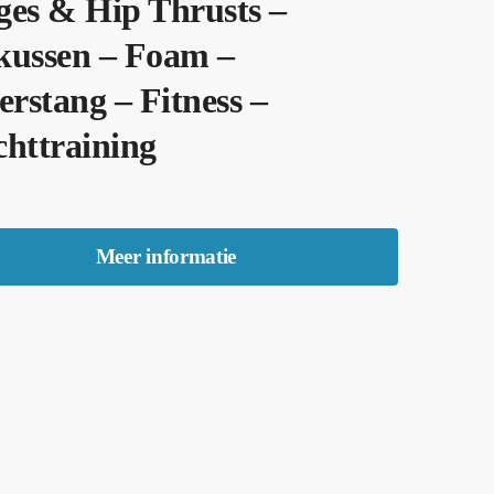
es & Hip Thrusts –
kussen – Foam –
erstang – Fitness –
httraining
Meer informatie