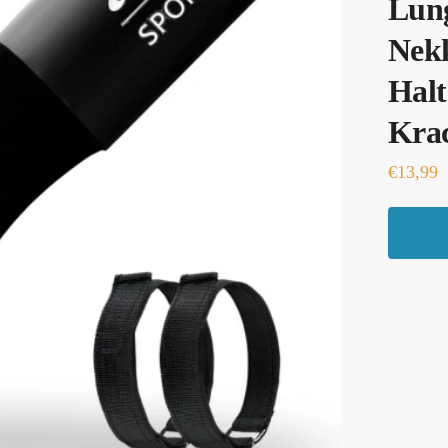
Lung
Nek
Halt
Krac
€
13,99