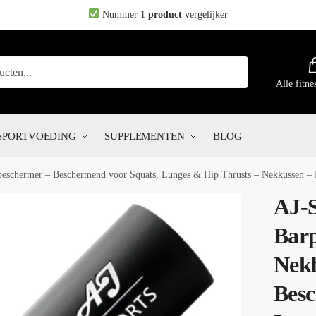
Nummer 1
product
vergelijker
Alle fitne
SPORTVOEDING
SUPPLEMENTEN
BLOG
beschermer – Beschermend voor Squats, Lunges & Hip Thrusts – Nekkussen – F
AJ-S
Barp
Nek
Besc