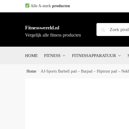
Skip
Skip
Alle A-merk
producten
to
to
navigation
content
Zoeken
Zoeken
Fitnesswereld.nl
naar:
Vergelijk alle fitness producten
HOME
FITNESS
FITNESSAPPARATUUR
Home
/
AJ-Sports Barbell pad – Barpad – Hiptrust pad – Nek