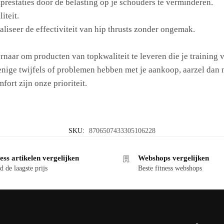
restaties door de belasting op je schouders te verminderen.
iteit.
iseer de effectiviteit van hip thrusts zonder ongemak.
rnaar om producten van topkwaliteit te leveren die je training
 enige twijfels of problemen hebben met je aankoop, aarzel dan
ort zijn onze prioriteit.
SKU:
8706507433305106228
ess artikelen vergelijken
Webshops vergelijken
d de laagste prijs
Beste fitness webshops