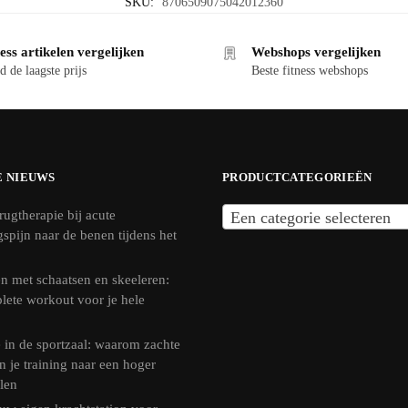
SKU:
8706509075042012360
ess artikelen vergelijken
Webshops vergelijken
d de laagste prijs
Beste fitness webshops
E NIEUWS
PRODUCTCATEGORIEËN
rugtherapie bij acute
Een categorie selecteren
ngspijn naar de benen tijdens het
n met schaatsen en skeeleren:
lete workout voor je hele
 in de sportzaal: waarom zachte
n je training naar een hoger
llen