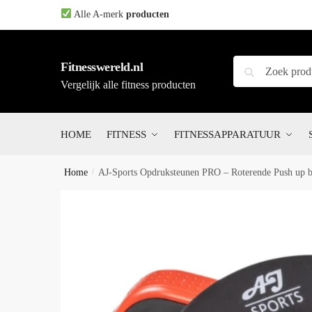
Skip
Skip
Alle A-merk
producten
to
to
navigation
content
Zoeken
Zoeken
Fitnesswereld.nl
naar:
Vergelijk alle fitness producten
HOME
FITNESS
FITNESSAPPARATUUR
Home
/
AJ-Sports Opdruksteunen PRO – Roterende Push up bar