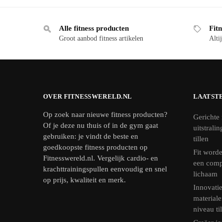
Alle fitness producten
Fitn
Groot aanbod fitness artikelen
Altij
OVER FITNESSWERELD.NL
LAATST
Op zoek naar nieuwe fitness producten?
Gerichte 
Of je deze nu thuis of in de gym gaat
uitstrali
gebruiken: je vindt de beste en
tillen
goedkoopste fitness producten op
Fit worde
Fitnesswereld.nl. Vergelijk cardio- en
een comp
krachttrainingspullen eenvoudig en snel
lichaam
op prijs, kwaliteit en merk.
Innovatie
materiale
niveau ti