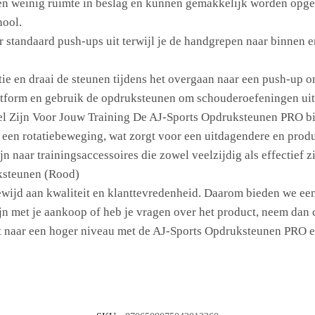
 weinig ruimte in beslag en kunnen gemakkelijk worden opge
hool.
tandaard push-ups uit terwijl je de handgrepen naar binnen en
tie en draai de steunen tijdens het overgaan naar een push-up 
latform en gebruik de opdruksteunen om schouderoefeningen uit 
Zijn Voor Jouw Training De AJ-Sports Opdruksteunen PRO bied
 een rotatiebeweging, wat zorgt voor een uitdagendere en produc
 naar trainingsaccessoires die zowel veelzijdig als effectief zi
ksteunen (Rood)
ewijd aan kwaliteit en klanttevredenheid. Daarom bieden we een
jn met je aankoop of heb je vragen over het product, neem dan 
t naar een hoger niveau met de AJ-Sports Opdruksteunen PRO en