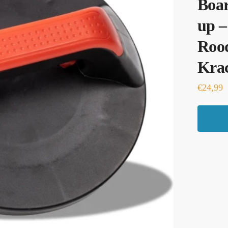
Boar
up –
Rood
Krac
€
24,99