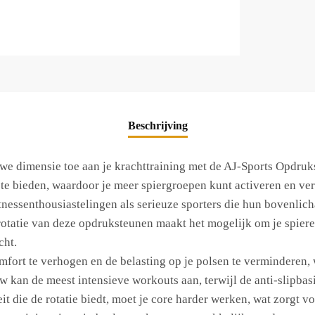
Beschrijving
uwe dimensie toe aan je krachttraining met de AJ-Sports Opdru
 bieden, waardoor je meer spiergroepen kunt activeren en vers
nessenthousiastelingen als serieuze sporters die hun bovenlic
tatie van deze opdruksteunen maakt het mogelijk om je spieren
cht.
t te verhogen en de belasting op je polsen te verminderen, wa
an de meest intensieve workouts aan, terwijl de anti-slipbasis 
it die de rotatie biedt, moet je core harder werken, wat zorgt v