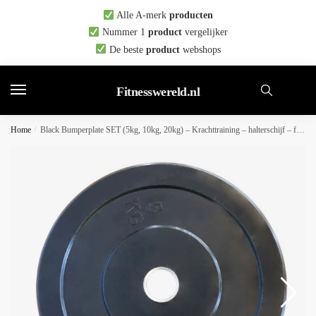
Skip
Skip
Alle A-merk
producten
to
to
Nummer 1
product
vergelijker
navigation
content
De beste
product
webshops
Fitnesswereld.nl
Home
/
Black Bumperplate SET (5kg, 10kg, 20kg) – Krachttraining – halterschijf – fitness