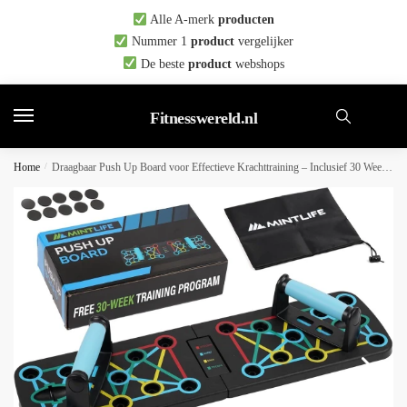
Skip
Skip
Alle A-merk
producten
to
to
Nummer 1
product
vergelijker
navigation
content
De beste
product
webshops
Fitnesswereld.nl
Home
/
Draagbaar Push Up Board voor Effectieve Krachttraining – Inclusief 30 Weeks Gratis Trainingsprogramma