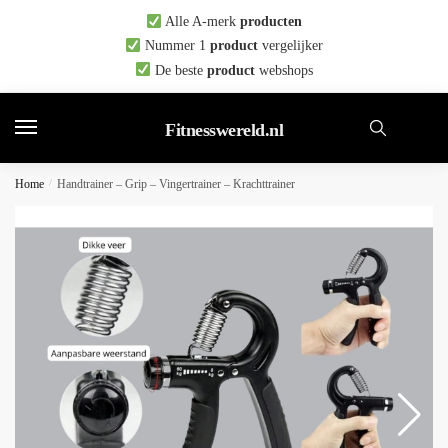
Skip
Skip
Alle A-merk
producten
to
to
Nummer 1
product
vergelijker
navigation
content
De beste
product
webshops
Fitnesswereld.nl
Home
/
Handtrainer – Grip – Vingertrainer – Krachttrainer