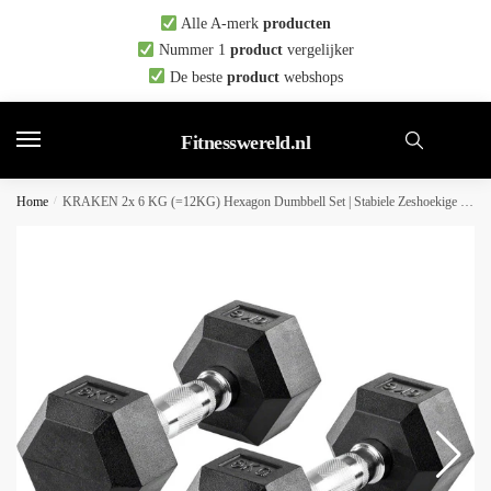
Skip
Skip
Alle A-merk
producten
to
to
Nummer 1
product
vergelijker
navigation
content
De beste
product
webshops
Fitnesswereld.nl
Home
/
KRAKEN 2x 6 KG (=12KG) Hexagon Dumbbell Set | Stabiele Zeshoekige Vorm | Duurzaam en Comfortabel | Veelzijdig en Betrouwbaar voor Krachttraining | Halter Gewicht voor Fitness | Sport Gym Dumbbell (alt. spelling Dumbel Dumbbel Dumbell) Hand Gewichten