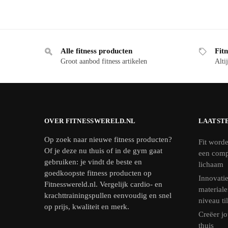
Alle fitness producten
Fitn
Groot aanbod fitness artikelen
Altij
OVER FITNESSWERELD.NL
LAATST
Op zoek naar nieuwe fitness producten?
Fit worde
Of je deze nu thuis of in de gym gaat
een comp
gebruiken: je vindt de beste en
lichaam
goedkoopste fitness producten op
Innovatie
Fitnesswereld.nl. Vergelijk cardio- en
materiale
krachttrainingspullen eenvoudig en snel
niveau ti
op prijs, kwaliteit en merk.
Creëer jo
thuis