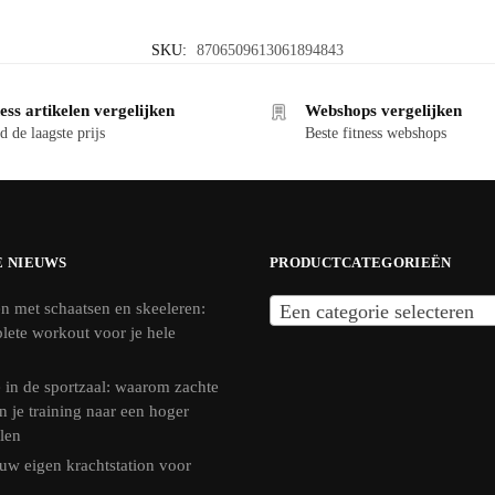
SKU:
8706509613061894843
ess artikelen vergelijken
Webshops vergelijken
d de laagste prijs
Beste fitness webshops
E NIEUWS
PRODUCTCATEGORIEËN
n met schaatsen en skeeleren:
Een categorie selecteren
lete workout voor je hele
 in de sportzaal: waarom zachte
n je training naar een hoger
llen
uw eigen krachtstation voor