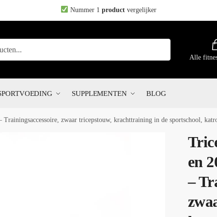
Nummer 1
product
vergelijker
Alle fitne
SPORTVOEDING
SUPPLEMENTEN
BLOG
Trainingsaccessoire, zwaar tricepstouw, krachttraining in de sportschool, katro
Tric
en 2
– Tr
zwaa