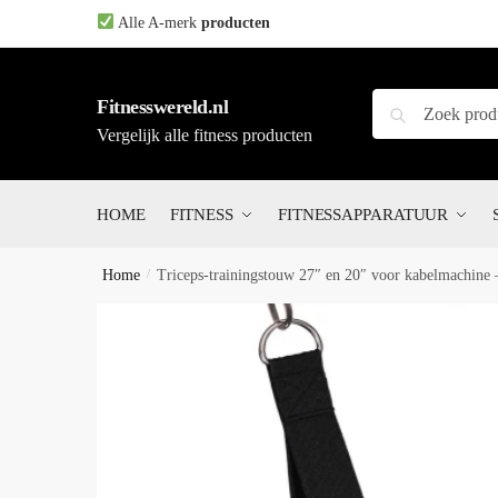
Skip
Skip
Alle A-merk
producten
to
to
navigation
content
Zoeken
Zoeken
Fitnesswereld.nl
naar:
Vergelijk alle fitness producten
HOME
FITNESS
FITNESSAPPARATUUR
Home
/
Triceps-trainingstouw 27″ en 20″ voor kabelmachine – 