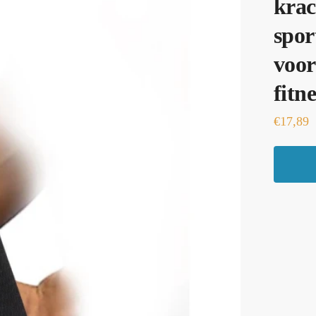
krac
spor
voor
fitn
€
17,89