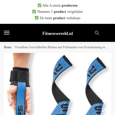
Skip
Skip
Alle A-merk
producten
to
to
Nummer 1
product
vergelijker
navigation
content
De beste
product
webshops
Fitnesswereld.nl
Home
/
Verstelbare Gewichtheffen Riemen met Polsbanden voor Krachttraining en Bodybuilding