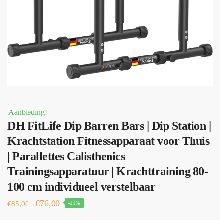
Aanbieding!
DH FitLife Dip Barren Bars | Dip Station |
Krachtstation Fitnessapparaat voor Thuis
| Parallettes Calisthenics
Trainingsapparatuur | Krachttraining 80-
100 cm individueel verstelbaar
Oorspronkelijke
Huidige
€
76,00
€
85,00
-11%
prijs
prijs