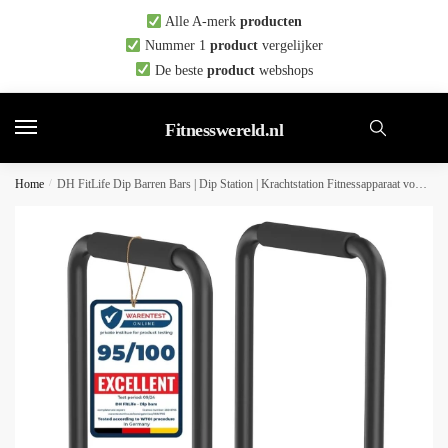
Skip
Skip
Alle A-merk
producten
to
to
Nummer 1
product
vergelijker
navigation
content
De beste
product
webshops
Fitnesswereld.nl
Home
/
DH FitLife Dip Barren Bars | Dip Station | Krachtstation Fitnessapparaat voor Thuis | Parallettes Calisthenics Trainingsapparatuur | Krachttraining 80-100 cm individueel verstelbaar