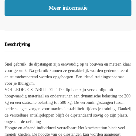
was:
is:
Meer informatie
€85,00.
€76,00.
Beschrijving
Snel gebruik: de dipstangen zijn eenvoudig op te bouwen en meteen klaar
voor gebruik. Na gebruik kunnen ze gemakkelijk worden gedemonteerd
en ruimtebesparend worden opgeborgen. Een ideaal trainingsapparaat
voor je thuisgym.
VOLLEDIGE STABILITEIT: De dip bars zijn vervaardigd uit
hoogwaardig materiaal en ondersteunen een dynamische belasting tot 200
kg en een statische belasting tot 500 kg. De verbindingsstangen tussen
beide stangen zorgen voor maximale stabiliteit tijdens je training. Dankzij
de verstelbare antislipdoppen blijft de dipstandaard stevig op zijn plaats,
ongeacht de oefening.
Hoogte en afstand individueel verstelbaar: Het krachtstation biedt veel
mogelijkheden. De hoogte van de dipstangen kan worden aangepast