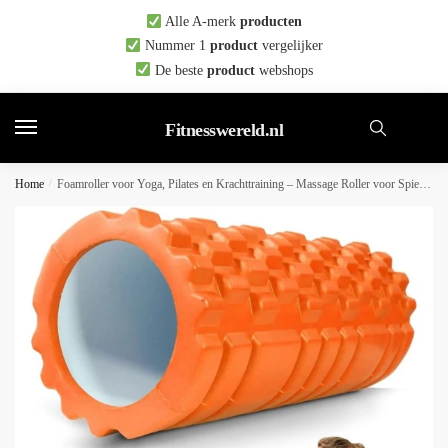
Skip
Skip
Alle A-merk
producten
to
to
Nummer 1
product
vergelijker
navigation
content
De beste
product
webshops
Fitnesswereld.nl
Home
/
Foamroller voor Yoga, Pilates en Krachttraining – Massage Roller voor Spierherstel en Stretching