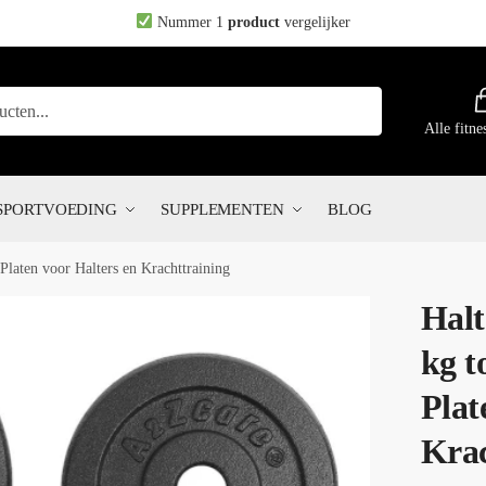
Nummer 1
product
vergelijker
Alle fitne
SPORTVOEDING
SUPPLEMENTEN
BLOG
 Platen voor Halters en Krachttraining
Halt
kg t
Plat
Krac