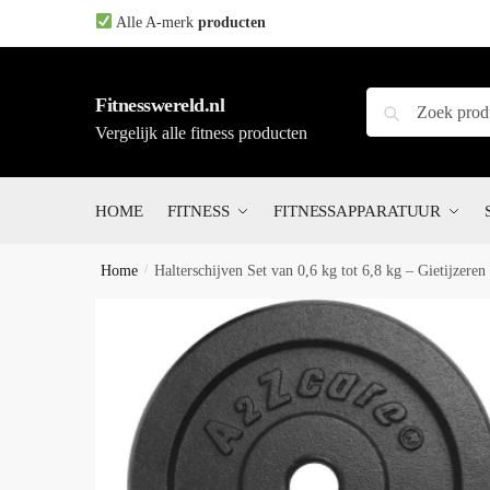
Skip
Skip
Alle A-merk
producten
to
to
navigation
content
Zoeken
Zoeken
Fitnesswereld.nl
naar:
Vergelijk alle fitness producten
HOME
FITNESS
FITNESSAPPARATUUR
Home
/
Halterschijven Set van 0,6 kg tot 6,8 kg – Gietijzeren