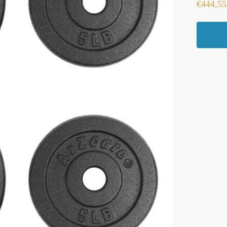
€
444,55