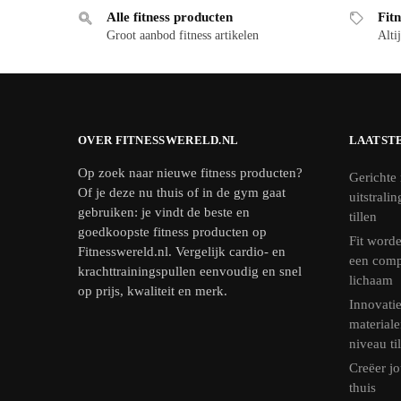
Alle fitness producten
Fitn
Groot aanbod fitness artikelen
Altij
OVER FITNESSWERELD.NL
LAATST
Op zoek naar nieuwe fitness producten?
Gerichte 
Of je deze nu thuis of in de gym gaat
uitstrali
gebruiken: je vindt de beste en
tillen
goedkoopste fitness producten op
Fit worde
Fitnesswereld.nl. Vergelijk cardio- en
een comp
krachttrainingspullen eenvoudig en snel
lichaam
op prijs, kwaliteit en merk.
Innovatie
materiale
niveau ti
Creëer jo
thuis