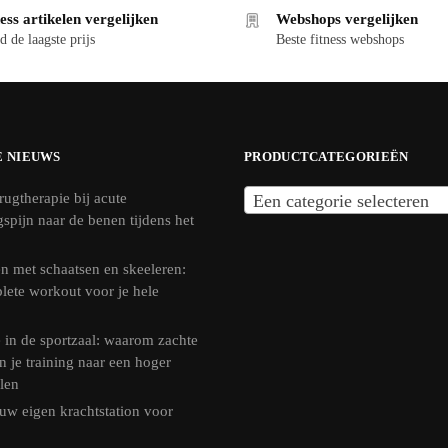
ess artikelen vergelijken
Webshops vergelijken
d de laagste prijs
Beste fitness webshops
E NIEUWS
PRODUCTCATEGORIEËN
rugtherapie bij acute
Een categorie selecteren
ngspijn naar de benen tijdens het
n met schaatsen en skeeleren:
lete workout voor je hele
 in de sportzaal: waarom zachte
n je training naar een hoger
llen
uw eigen krachtstation voor