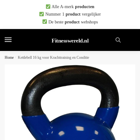
Skip
Skip
Alle A-merk
producten
to
to
Nummer 1
product
vergelijker
navigation
content
De beste
product
webshops
Fitnesswereld.nl
Home
/
Kettlebell 16 kg voor Krachttraining en Conditie