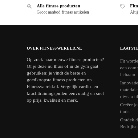
Alle fitness producten
Fitn
Groot aanbod fitness artikelen
Altij
OVER FITNESSWERELD.NL
LAATST
Op zoek naar nieuwe fitness producten?
Fit worde
Of je deze nu thuis of in de gym gaat
een comp
gebruiken: je vindt de beste en
lichaam
goedkoopste fitness producten op
Innovatie
Fitnesswereld.nl. Vergelijk cardio- en
materiale
krachttrainingspullen eenvoudig en snel
niveau ti
op prijs, kwaliteit en merk.
Creëer jo
thuis
Ontdek d
Bedrijfs