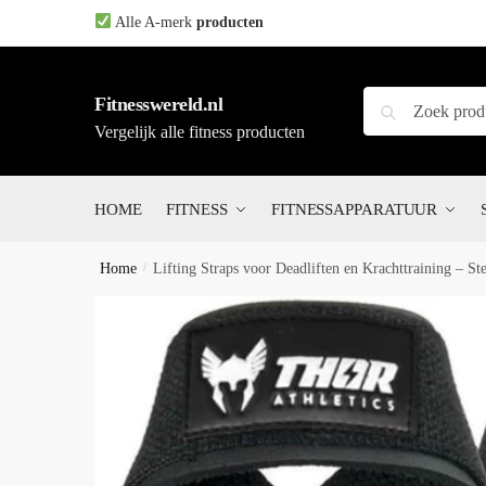
Skip
Skip
Alle A-merk
producten
to
to
navigation
content
Zoeken
Zoeken
Fitnesswereld.nl
naar:
Vergelijk alle fitness producten
HOME
FITNESS
FITNESSAPPARATUUR
Home
/
Lifting Straps voor Deadliften en Krachttraining – S