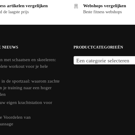
ess artikelen vergelijken
Webshops vergelijken
d de laagste prijs
Beste fitness webshops
E NIEUWS
PRODUCTCATEGORIEËN
n met schaatsen en skeeleren:
Een categorie selecteren
lete workout voor je hele
 in de sportzaal: waarom zachte
n je training naar een hoger
llen
uw eigen krachtstation voor
e Voordelen van
massage