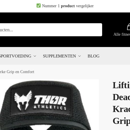
Nummer 1
product
vergelijker
Alle fitne
SPORTVOEDING
SUPPLEMENTEN
BLOG
terke Grip en Comfort
Lift
Dead
Krac
Grip