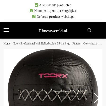
Skip
Skip
Alle A-merk
producten
to
to
Nummer 1
product
vergelijker
navigation
content
De beste
product
webshops
Fitnesswereld.nl
Home
/
Toorx Professional Wall Ball Absolute 35 cm 4 kg – Fitness – Gewichtsbal – Gewichtsbal – Medicijn Bal – Krachttraining – 35 cm diameter