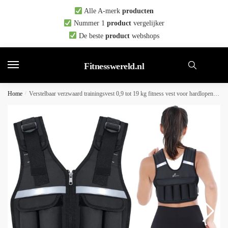
Skip
Skip
Alle A-merk
producten
to
to
Nummer 1
product
vergelijker
navigation
content
De beste
product
webshops
Fitnesswereld.nl
Home
/
Verstelbaar verzwaard trainingsvest 0,9 tot 19 kg fitness vest voor hardlopen krachttraining en calisthenics unisex