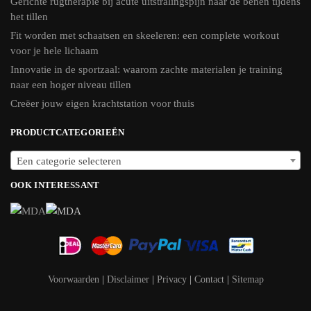
Gerichte rugtherapie bij acute uitstralingspijn naar de benen tijdens
het tillen
Fit worden met schaatsen en skeeleren: een complete workout
voor je hele lichaam
Innovatie in de sportzaal: waarom zachte materialen je training
naar een hoger niveau tillen
Creëer jouw eigen krachtstation voor thuis
PRODUCTCATEGORIEËN
Een categorie selecteren
OOK INTERESSANT
Voorwaarden
|
Disclaimer
|
Privacy
|
Contact
|
Sitemap