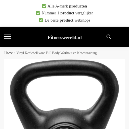
Skip
Skip
Alle A-merk
producten
to
to
Nummer 1
product
vergelijker
navigation
content
De beste
product
webshops
Fitnesswereld.nl
Home
/
Vinyl Kettlebell voor Full Body Workout en Krachttraining