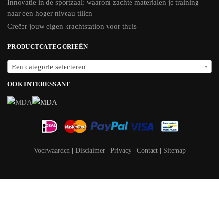
Innovatie in de sportzaal: waarom zachte materialen je training
naar een hoger niveau tillen
Creëer jouw eigen krachtstation voor thuis
PRODUCTCATEGORIEËN
Een categorie selecteren
OOK INTERESSANT
Voorwaarden
|
Disclaimer
|
Privacy
|
Contact
|
Sitemap