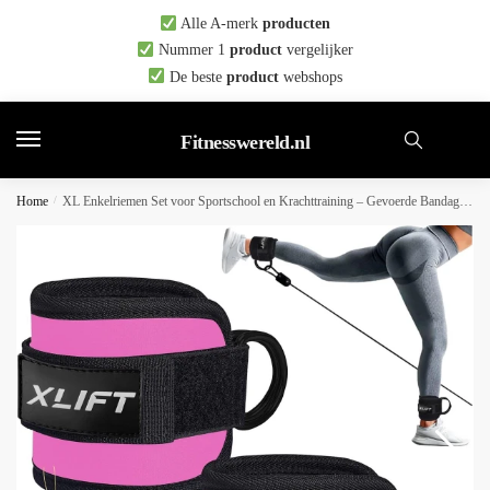
Skip
Skip
Alle A-merk
producten
to
to
Nummer 1
product
vergelijker
navigation
content
De beste
product
webshops
Fitnesswereld.nl
Home
/
XL Enkelriemen Set voor Sportschool en Krachttraining – Gevoerde Bandages met Klittenband