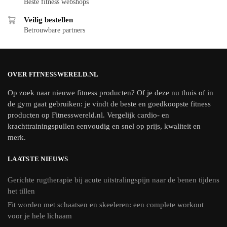
Beste fitness webshops
Veilig bestellen
Betrouwbare partners
OVER FITNESSWERELD.NL
Op zoek naar nieuwe fitness producten? Of je deze nu thuis of in
de gym gaat gebruiken: je vindt de beste en goedkoopste fitness
producten op Fitnesswereld.nl. Vergelijk cardio- en
krachttrainingspullen eenvoudig en snel op prijs, kwaliteit en
merk.
LAATSTE NIEUWS
Gerichte rugtherapie bij acute uitstralingspijn naar de benen tijdens
het tillen
Fit worden met schaatsen en skeeleren: een complete workout
voor je hele lichaam