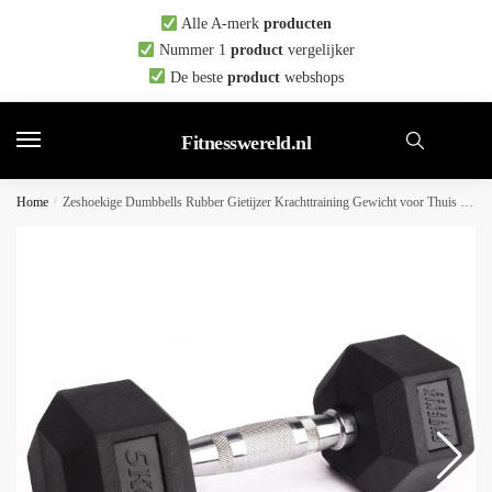
Skip
Skip
Alle A-merk
producten
to
to
Nummer 1
product
vergelijker
navigation
content
De beste
product
webshops
Fitnesswereld.nl
Home
/
Zeshoekige Dumbbells Rubber Gietijzer Krachttraining Gewicht voor Thuis en Gym