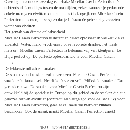
Overdag – neem ook overdag een shake Micellar Casein Perfection, ’s
ochtends of ’s middags tussen de maaltijden, zeker wanneer je gedurende
enkele uren geen eiwitten kunt eten is het belangrijk om Micellar Casein
Perfection te nemen, je zorgt zo dat je lichaam de gehele dag voorzien
wordt van eiwitten.
Het gemak van directe oplosbaarheid
Micellar Casein Perfection is instant en direct oplosbaar in werkelijk elke
vloeistof. Water, melk, vruchtensap of je favoriete drankje, het maakt
niets uit. Micellar Casein Perfection is helemaal vrij van klontjes en lost
altijd perfect op. De perfecte oplosbaarheid is voor Micellar Casein
uniek.
De lekkerste milkshake smaken
De smaak van elke shake zal je verbazen. Micellar Casein Perfection
smaakt echt fantastisch. Heerlijke frisse en volle Milkshake smaken! Dat
garanderen we. De smaken voor Micellar Casein Perfection zijn
ontwikkeld bij de specialist in Europa op dit gebied en de smaken die zijn
gekozen blijven exclusief (contractueel vastgelegd voor de Benelux) voor
Micellar Casein Perfection, geen enkel merk zal hierover kunnen
beschikken. Ook de smaak maakt Micellar Casein Perfection uniek!
SKU:
8705948250023585065