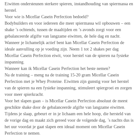
Eiwitten ondersteunen sterkere spieren, instandhouding van spiermassa en
herstel.
Voor wie is Micellar Casein Perfection bedoeld?
Bodybuilders en voor iedereen die meer spiermassa wil opbouwen – een
shake ’s ochtends, tussen de maaltijden en ’s avonds zorgt voor een
gebalanceerde afgifte van langzame eiwitten, de hele dag en nacht.
Wanneer je lichamelijk actief bent kan Micellar Casein Perfection de
ideale aanvulling op je voeding zijn. Neem 1 tot 2 shakes per dag
Micellar Casein Perfection eiwit, voor herstel van de spieren na fysieke
inspanning.
Wanneer kan ik Micellar Casein Perfection het beste nemen?
Na de training – meng na de training 15-20 gram Micellar Casein
Perfection met je Whey Proteine. Eiwitten zijn gunstig voor het herstel
van de spieren na een fysieke inspanning, stimuleert spiergroei en zorgen
voor meer spierkracht.
Voor het slapen gaan – is Micellar Casein Perfection absoluut de meest
geschikte shake door de gebalanceerde afgifte van langzame eiwitten.
Tijdens je slaap, gebeurt er in je lichaam een hele hoop, die hersteld van
de vorige dag en maakt zich gereed voor de volgende dag, ’s nachts dus is
het uur voordat je gaat slapen een ideaal moment om Micellar Casein
Perfection te nemen.