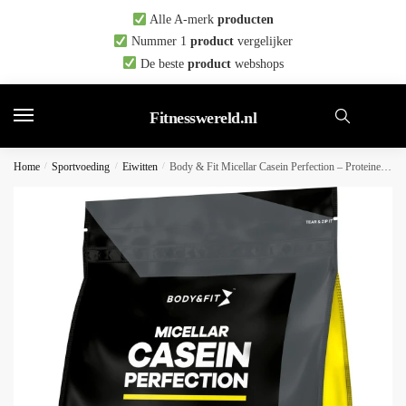
Skip
Skip
Alle A-merk
producten
to
to
Nummer 1
product
vergelijker
navigation
content
De beste
product
webshops
Fitnesswereld.nl
Home
/
Sportvoeding
/
Eiwitten
/
Body & Fit Micellar Casein Perfection – Proteine Poeder / Eiwitshake – 750 gram – Cookies & Cream milkshake