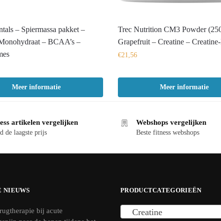
tals – Spiermassa pakket –
Trec Nutrition CM3 Powder (25
 Monohydraat – BCAA’s –
Grapefruit – Creatine – Creatine
mes
€
21,56
Meer informatie
Meer informatie
ess artikelen vergelijken
Webshops vergelijken
d de laagste prijs
Beste fitness webshops
E NIEUWS
PRODUCTCATEGORIEËN
rugtherapie bij acute
Creatine