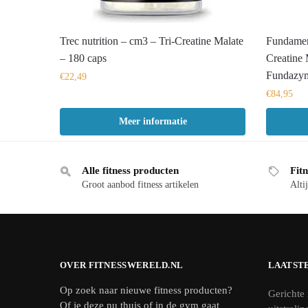
Trec nutrition – cm3 – Tri-Creatine Malate
Fundamen
– 180 caps
Creatine
Fundazy
€
22,49
€
84,95
Meer informatie
Alle fitness producten
Fitn
Groot aanbod fitness artikelen
Altij
OVER FITNESSWERELD.NL
LAATST
Op zoek naar nieuwe fitness producten?
Gerichte 
Of je deze nu thuis of in de gym gaat