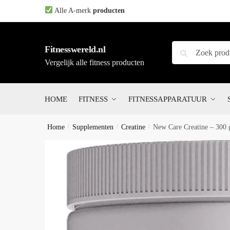
Skip
Skip
Alle A-merk
producten
to
to
navigation
content
Zoeken
Zoeken
Fitnesswereld.nl
naar:
Vergelijk alle fitness producten
HOME
FITNESS
FITNESSAPPARATUUR
Home
/
Supplementen
/
Creatine
/
New Care Creatine – 300 