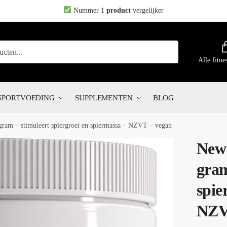
Nummer 1
product
vergelijker
Alle fitne
SPORTVOEDING
SUPPLEMENTEN
BLOG
gram – stimuleert spiergroei en spiermassa – NZVT – vegan
New 
gram
spie
NZV